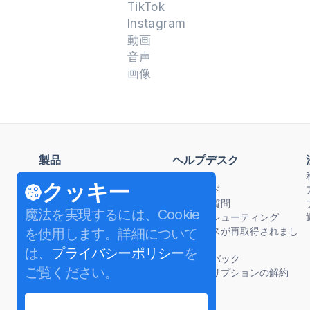
TikTok
Instagram
動画
音声
画像
製品
ヘルプデスク
4K Video Downloader Plus
ハウツー
クッキー
4K Tokkit
動画ガイド
4K Stogram
よくある質問
魔法を実現するには、Cookie
4K YouTube to MP3
トラブルシューティング
4K Image Compressor
ライセンスが再取得されまし
を使用します。詳細について
4K Video to MP3
た
は、
プライバシーポリシー
を
4K Slideshow Maker
フィードバック
ご覧ください。
Download
サブスクリプションの解約