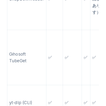
ありま
す）*
Gihosoft
✅
✅
✅
✅
TubeGet
yt-dlp (CLI)
✅
✅
✅
✅