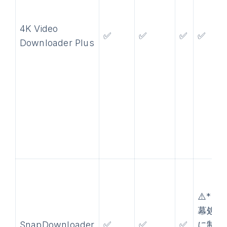
4K Video
✅
✅
✅
✅
Downloader Plus
⚠️*（
幕処理
SnapDownloader
✅
✅
✅
に制限