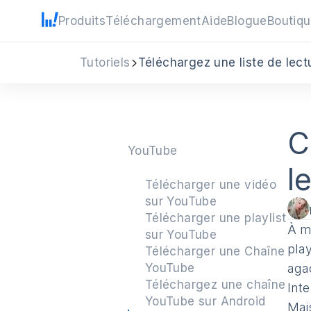
Produits
Téléchargement
Aide
Blogue
Boutiq
Tutoriels
Téléchargez une liste de lec
C
YouTube
l
Télécharger une vidéo
sur YouTube
Télécharger une playlist
À m
sur YouTube
pla
Télécharger une Chaîne
YouTube
aga
Téléchargez une chaîne
Inte
YouTube sur Android
Mais