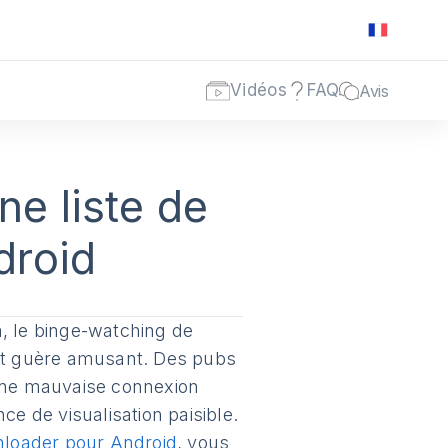
Vidéos
FAQ
Avis
e liste de
droid
 le binge-watching de
est guère amusant. Des pubs
 une mauvaise connexion
ce de visualisation paisible.
loader pour Android
, vous