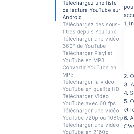
Téléchargez une liste
pou
de lecture YouTube sur
acc
Android
1.
In
Téléchargez des sous-
titres depuis YouTube
Télécharger une vidéo
360° de YouTube
Télécharger Playlist
YouTube en MP3
Convertir YouTube en
MP3
2.
Ou
Télécharger la vidéo
3.
Ap
YouTube en qualité HD
4.
Sé
Télécharger Vidéo
5.
Ou
YouTube avec 60 fps
et l
Télécharger une vidéo
YouTube 720p ou 1080p
6.
A
Télécharger une vidéo
C'e
YouTube en 2160p