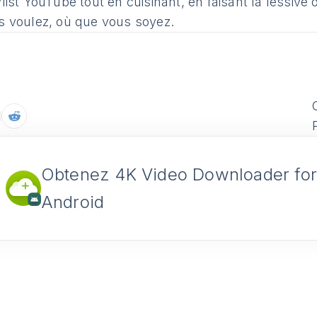
ylist YouTube tout en cuisinant, en faisant la lessiv
s voulez, où que vous soyez.
Obtenez 4K Video Downloader fo
Android