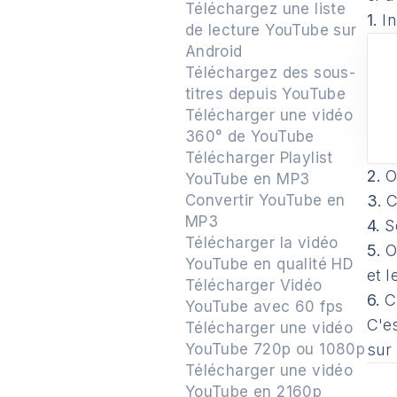
Téléchargez une liste
1.
In
de lecture YouTube sur
Android
Téléchargez des sous-
titres depuis YouTube
Télécharger une vidéo
360° de YouTube
Télécharger Playlist
2.
O
YouTube en MP3
Convertir YouTube en
3.
C
MP3
4.
Sé
Télécharger la vidéo
5.
Ou
YouTube en qualité HD
et l
Télécharger Vidéo
6.
Cl
YouTube avec 60 fps
C'e
Télécharger une vidéo
YouTube 720p ou 1080p
sur
Télécharger une vidéo
YouTube en 2160p