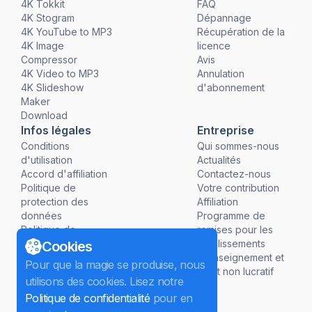
4K Tokkit
FAQ
4K Stogram
Dépannage
4K YouTube to MP3
Récupération de la
4K Image
licence
Compressor
Avis
4K Video to MP3
Annulation
4K Slideshow
d'abonnement
Maker
Download
Infos légales
Entreprise
Conditions
Qui sommes-nous
d'utilisation
Actualités
Accord d'affiliation
Contactez-nous
Politique de
Votre contribution
protection des
Affiliation
données
Programme de
Politique de
remises pour les
remboursement
établissements
Cookies
d'enseignement et
Pour que la magie se produise, nous
à but non lucratif
utilisons des cookies. Lisez notre
Politique de confidentialité
pour en