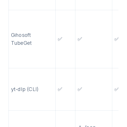
Gihosoft
✅
✅
✅
TubeGet
yt-dlp (CLI)
✅
✅
✅