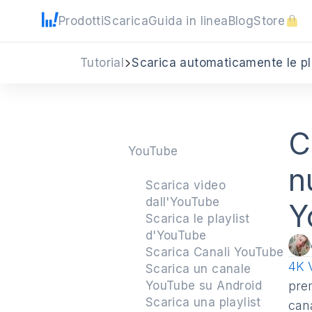
Prodotti
Scarica
Guida in linea
Blog
Store
Tutorial
Scarica automaticamente le pl
C
YouTube
n
Scarica video
dall'YouTube
Y
Scarica le playlist
d'YouTube
Scarica Canali YouTube
4K 
Scarica un canale
YouTube su Android
prem
Scarica una playlist
cana