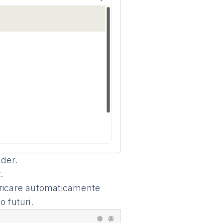
der.
t
.
scaricare automaticamente
o futuri.