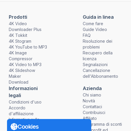
Prodotti
Guida in linea
4K Video
Come fare
Downloader Plus
Guide Video
4K Tokkit
FAQ
4K Stogram
Risoluzione dei
4K YouTube to MP3
problemi
4K Image
Recupero della
Compressor
licenza
4K Video to MP3
Segnalazioni
4K Slideshow
Cancellazione
Maker
dell'Abbonamento
Download
Informazioni
Azienda
legali
Chi siamo
Novità
Condizioni d'uso
Contattaci
Accordo
Contribuisci
d'affiliazione
Affiliato
Informativa sulla
Programma di sconti
Privacy
Cookies
non profit ed