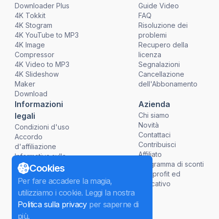
Downloader Plus
Guide Video
4K Tokkit
FAQ
4K Stogram
Risoluzione dei
4K YouTube to MP3
problemi
4K Image
Recupero della
Compressor
licenza
4K Video to MP3
Segnalazioni
4K Slideshow
Cancellazione
Maker
dell'Abbonamento
Download
Informazioni
Azienda
legali
Chi siamo
Novità
Condizioni d'uso
Contattaci
Accordo
Contribuisci
d'affiliazione
Affiliato
Informativa sulla
Programma di sconti
Privacy
Cookies
non profit ed
Politiche di
Per fare accadere la magia,
educativo
Rimborso
utilizziamo i cookie. Leggi la nostra
Politica sulla privacy
per saperne di
più.