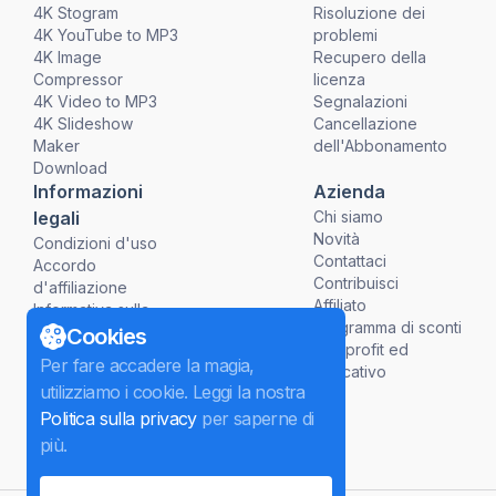
4K Stogram
Risoluzione dei
4K YouTube to MP3
problemi
4K Image
Recupero della
Compressor
licenza
4K Video to MP3
Segnalazioni
4K Slideshow
Cancellazione
Maker
dell'Abbonamento
Download
Informazioni
Azienda
legali
Chi siamo
Novità
Condizioni d'uso
Contattaci
Accordo
Contribuisci
d'affiliazione
Affiliato
Informativa sulla
Programma di sconti
Privacy
Cookies
non profit ed
Politiche di
Per fare accadere la magia,
educativo
Rimborso
utilizziamo i cookie. Leggi la nostra
Politica sulla privacy
per saperne di
più.