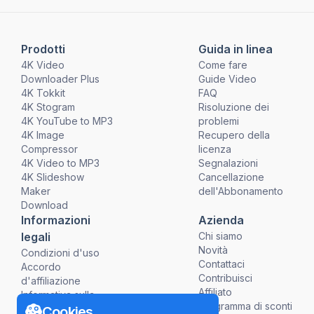
Prodotti
Guida in linea
4K Video
Come fare
Downloader Plus
Guide Video
4K Tokkit
FAQ
4K Stogram
Risoluzione dei
4K YouTube to MP3
problemi
4K Image
Recupero della
Compressor
licenza
4K Video to MP3
Segnalazioni
4K Slideshow
Cancellazione
Maker
dell'Abbonamento
Download
Informazioni
Azienda
legali
Chi siamo
Novità
Condizioni d'uso
Contattaci
Accordo
Contribuisci
d'affiliazione
Affiliato
Informativa sulla
Programma di sconti
Privacy
Cookies