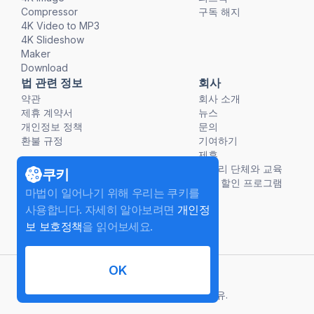
Compressor
구독 해지
4K Video to MP3
4K Slideshow
Maker
Download
법 관련 정보
회사
약관
회사 소개
제휴 계약서
뉴스
개인정보 정책
문의
환불 규정
기여하기
제휴
비영리 단체와 교육
쿠키
단체 할인 프로그램
마법이 일어나기 위해 우리는 쿠키를
사용합니다. 자세히 알아보려면
개인정
보 보호정책
을 읽어보세요.
OK
한국어
©
2026
InterPromo GMBH.
모든 권리 보유.