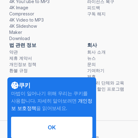
4K YouTube to MP3
라이선스 복구
4K Image
피드백
Compressor
구독 해지
4K Video to MP3
4K Slideshow
Maker
Download
법 관련 정보
회사
약관
회사 소개
제휴 계약서
뉴스
개인정보 정책
문의
환불 규정
기여하기
제휴
비영리 단체와 교육
쿠키
단체 할인 프로그램
마법이 일어나기 위해 우리는 쿠키를
사용합니다. 자세히 알아보려면
개인정
보 보호정책
을 읽어보세요.
OK
한국어
©
2026
InterPromo GMBH.
모든 권리 보유.