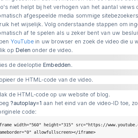
eo's niet helpt bij het verhogen van het aantal view
omatisch afgespeelde media sommige sitebezoekers ir
ruik het wijselijk. Volg onderstaande stappen om in
omatisch af te spelen als u zeker bent van uw beslui
pen
YouTube
in uw browser en zoek de video die u wi
lik op
Delen
onder de video.
ies de deeloptie
Embedden
.
opieer de HTML-code van de video.
lak de HTML-code op uw website of blog.
oeg
?autoplay=1
aan het eind van de video-ID toe, zod
riginele code:
frame width="560" height="315" src="https://www.youtube.c