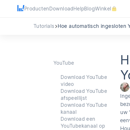
Producten
Download
Help
Blog
Winkel
Tutorials
Hoe automatisch ingesloten Y
H
YouTube
Y
Download YouTube
video
Download YouTube
Ing
afspeellijst
bez
Download YouTube
kanaal
uw 
Download een
een
YouTubekanaal op
Hou