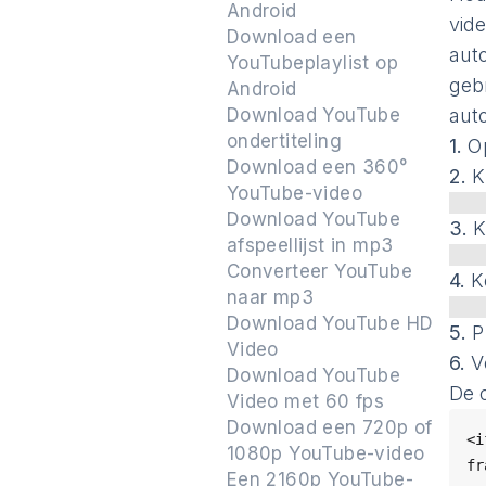
Android
vid
Download een
aut
YouTubeplaylist op
geb
Android
Download YouTube
aut
ondertiteling
1.
O
Download een 360°
2.
K
YouTube-video
Download YouTube
3.
K
afspeellijst in mp3
Converteer YouTube
4.
K
naar mp3
Download YouTube HD
5.
P
Video
6.
V
Download YouTube
De o
Video met 60 fps
Download een 720p of
<i
1080p YouTube-video
Een 2160p YouTube-