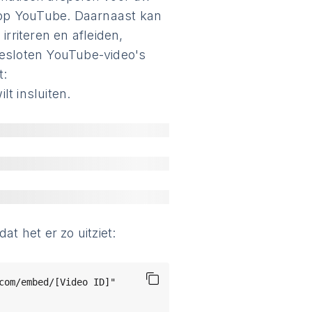
s op YouTube. Daarnaast kan
riteren en afleiden,
gesloten YouTube-video's
t:
lt insluiten.
at het er zo uitziet:
om/embed/[Video ID]" 