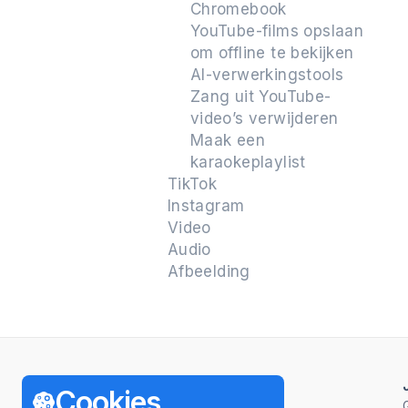
Chromebook
YouTube-films opslaan
om offline te bekijken
AI-verwerkingstools
Zang uit YouTube-
video’s verwijderen
Maak een
karaokeplaylist
TikTok
Instagram
Video
Audio
Afbeelding
Producten
Help
Cookies
4K Video Downloader Plus
Hoe