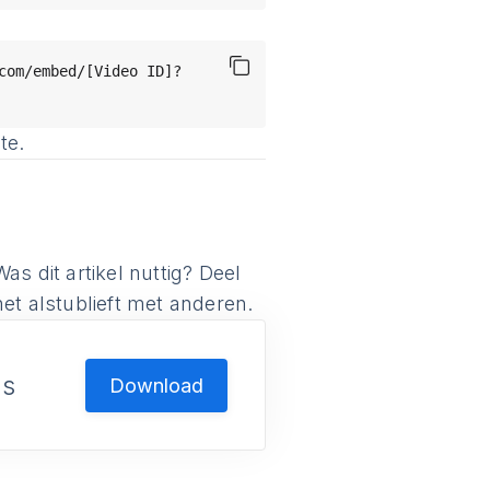
com/embed/[Video ID]?
te.
Was dit artikel nuttig? Deel
het alstublieft met anderen.
us
Download