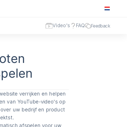
Video's
FAQ
Feedback
loten
spelen
ebsite verrijken en helpen
ren van YouTube-video's op
 over uw bedrijf en product
ektst.
omatisch afspelen voor uw