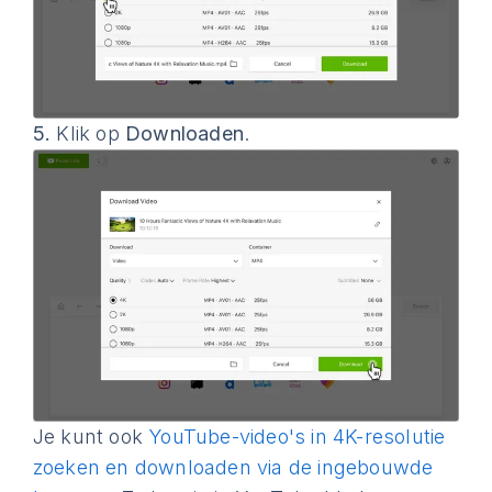
5.
Klik op
Downloaden
.
Je kunt ook
YouTube-video's in 4K-resolutie
zoeken en downloaden via de ingebouwde