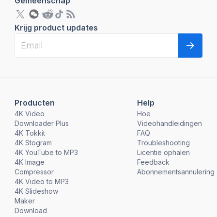
Gemeenschap
Krijg product updates
Producten
Help
4K Video
Hoe
Downloader Plus
Videohandleidingen
4K Tokkit
FAQ
4K Stogram
Troubleshooting
4K YouTube to MP3
Licentie ophalen
4K Image
Feedback
Compressor
Abonnementsannulering
4K Video to MP3
4K Slideshow
Maker
Download