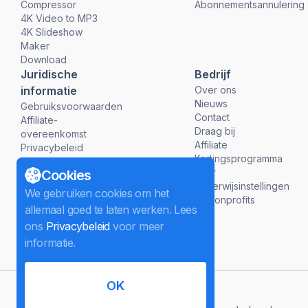
Compressor
Abonnementsannulering
4K Video to MP3
4K Slideshow
Maker
Download
Juridische
Bedrijf
informatie
Over ons
Nieuws
Gebruiksvoorwaarden
Contact
Affiliate-
Draag bij
overeenkomst
Affiliate
Privacybeleid
Kortingsprogramma
Terugbetalingsbeleid
voor
Cookies
onderwijsinstellingen
We gebruiken cookies om het
en nonprofits
allemaal goed te laten werken. Lees
ons
Privacybeleid
voor meer
informatie.
OK
Nederlands