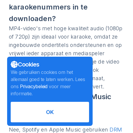
karaokenummers in te
downloaden?
MP4-video's met hoge kwaliteit audio (1080p
of 720p) zijn ideaal voor karaoke, omdat ze
ingebouwde ondertitels ondersteunen en op
vrijwel ieder apparaat en mediaspeler
kunnen worden afgespeeld. Als je de video
Cookies
niet nodig hebt, kun je de audio ook
We gebruiken cookies om het
downloaden in MP3- of M4A-formaat,
allemaal goed te laten werken. Lees
hetgeen kleinere bestanden oplevert.
ons
Privacybeleid
voor meer
informatie.
Kan ik Spotify of Apple Music
gebruiken in plaats van
OK
YouTube?
Nee, Spotify en Apple Music gebruiken
DRM