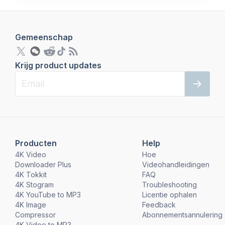
Gemeenschap
Krijg product updates
Producten
Help
4K Video
Hoe
Downloader Plus
Videohandleidingen
4K Tokkit
FAQ
4K Stogram
Troubleshooting
4K YouTube to MP3
Licentie ophalen
4K Image
Feedback
Compressor
Abonnementsannulering
4K Video to MP3