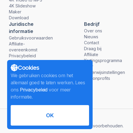
4K Slideshow
Maker
Download
Juridische
Bedrijf
informatie
Over ons
Nieuws
Gebruiksvoorwaarden
Contact
Affiliate-
Draag bij
overeenkomst
Affiliate
Privacybeleid
Kortingsprogramma
Terugbetalingsbeleid
voor
Cookies
onderwijsinstellingen
We gebruiken cookies om het
en nonprofits
allemaal goed te laten werken. Lees
ons
Privacybeleid
voor meer
informatie.
OK
Nederlands
©
2026
InterPromo GMBH.
Alle rechten voorbehouden.