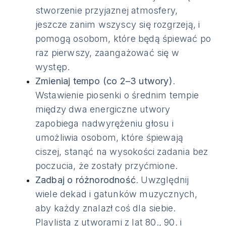
stworzenie przyjaznej atmosfery,
jeszcze zanim wszyscy się rozgrzeją, i
pomogą osobom, które będą śpiewać po
raz pierwszy, zaangażować się w
występ.
Zmieniaj tempo (co 2–3 utwory)
.
Wstawienie piosenki o średnim tempie
między dwa energiczne utwory
zapobiega nadwyrężeniu głosu i
umożliwia osobom, które śpiewają
ciszej, stanąć na wysokości zadania bez
poczucia, że zostały przyćmione.
Zadbaj o różnorodność
. Uwzględnij
wiele dekad i gatunków muzycznych,
aby każdy znalazł coś dla siebie.
Playlista z utworami z lat 80., 90. i