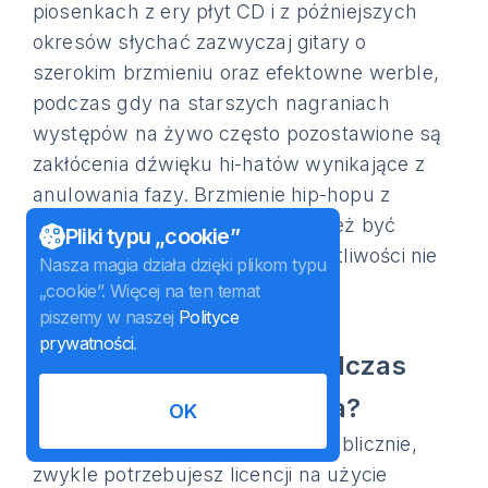
piosenkach z ery płyt CD i z późniejszych
okresów słychać zazwyczaj gitary o
szerokim brzmieniu oraz efektowne werble,
podczas gdy na starszych nagraniach
występów na żywo często pozostawione są
zakłócenia dźwięku hi-hatów wynikające z
anulowania fazy. Brzmienie hip-hopu z
wyśrodkowanym basem może też być
Pliki typu „cookie”
przytłumione, gdyż niskie częstotliwości nie
Nasza magia działa dzięki plikom typu
wygaszają się całkowicie.
„cookie”. Więcej na ten temat
piszemy w naszej
Polityce
Czy mogę korzystać z
prywatności
.
pobranych utworów podczas
publicznego wydarzenia?
OK
Nie. Jeśli chcesz występować publicznie,
zwykle potrzebujesz licencji na użycie