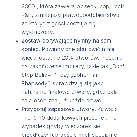
2000., która zawiera piosenki pop, rock i
R&B, zmniejszy prawdopodobieństwo,
że któryś z gości poczuje się
wykluczony.
Zostaw porywające hymny na sam
koniec
. Powinny one stanowić mniej
więcej ostatnie 20% utworów. Piosenki
na zakończenie imprezy, takie jak „Don't
Stop Believin'” czy „Bohemian
Rhapsody”, sprawdzają się jako
naturalne finałowe utwory, gdyż cała
sala osób zna już każde słowo.
Przygotuj zapasowe utwory
. Zawsze
miej 5–10 dodatkowych piosenek, na
wypadek gdyby wieczorek się
przedłużył lub goście mieli specjalne