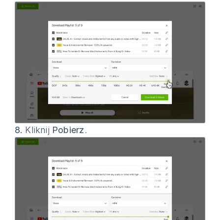
8.
Kliknij
Pobierz
.