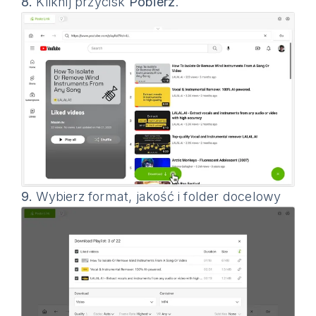
8.
Kliknij przycisk
Pobierz
.
9.
Wybierz format, jakość i folder docelowy