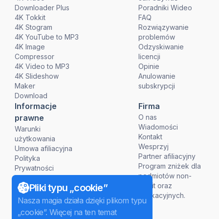
Downloader Plus
Poradniki Wideo
4K Tokkit
FAQ
4K Stogram
Rozwiązywanie
4K YouTube to MP3
problemów
4K Image
Odzyskiwanie
Compressor
licencji
4K Video to MP3
Opinie
4K Slideshow
Anulowanie
Maker
subskrypcji
Download
Informacje
Firma
prawne
O nas
Wiadomości
Warunki
Kontakt
użytkowania
Wesprzyj
Umowa afiliacyjna
Partner afiliacyjny
Polityka
Program zniżek dla
Prywatności
podmiotów non-
Polityka Refundacji
profit oraz
Pliki typu „cookie”
edukacyjnych.
Nasza magia działa dzięki plikom typu
„cookie”. Więcej na ten temat