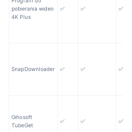
Program do
pobierania wideo
✅
✅
✅
4K Plus
SnapDownloader
✅
✅
✅
Gihosoft
✅
✅
✅
TubeGet