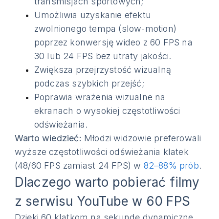
transmisjach sportowych;
Umożliwia uzyskanie efektu
zwolnionego tempa (slow-motion)
poprzez konwersję wideo z 60 FPS na
30 lub 24 FPS bez utraty jakości.
Zwiększa przejrzystość wizualną
podczas szybkich przejść;
Poprawia wrażenia wizualne na
ekranach o wysokiej częstotliwości
odświeżania.
Warto wiedzieć:
Młodzi widzowie preferowali
wyższe częstotliwości odświeżania klatek
(48/60 FPS zamiast 24 FPS) w
82–88% prób
.
Dlaczego warto pobierać filmy
z serwisu YouTube w 60 FPS
Dzięki 60 klatkom na sekundę dynamiczne