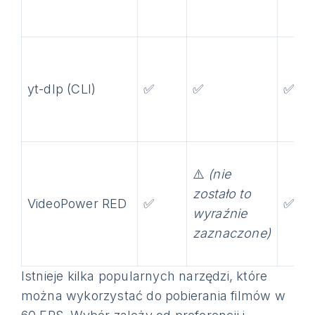
yt-dlp (CLI)
✅
✅
✅
⚠️
(nie
zostało to
VideoPower RED
✅
✅
wyraźnie
zaznaczone)
Istnieje kilka popularnych narzędzi, które
można wykorzystać do pobierania filmów w