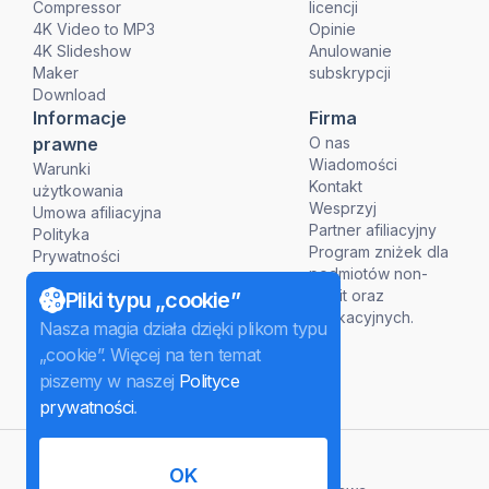
Compressor
licencji
4K Video to MP3
Opinie
4K Slideshow
Anulowanie
Maker
subskrypcji
Download
Informacje
Firma
prawne
O nas
Wiadomości
Warunki
Kontakt
użytkowania
Wesprzyj
Umowa afiliacyjna
Partner afiliacyjny
Polityka
Program zniżek dla
Prywatności
podmiotów non-
Polityka Refundacji
profit oraz
Pliki typu „cookie”
edukacyjnych.
Nasza magia działa dzięki plikom typu
„cookie”. Więcej na ten temat
piszemy w naszej
Polityce
prywatności
.
polski
OK