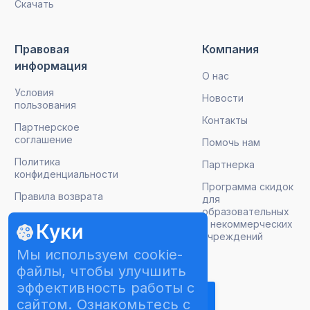
Скачать
Правовая
Компания
информация
О нас
Условия
Новости
пользования
Контакты
Партнерское
соглашение
Помочь нам
Политика
Партнерка
конфиденциальности
Программа скидок
Правила возврата
для
образовательных
и некоммерческих
Куки
учреждений
Мы используем cookie-
Подписаться на рассылку
файлы, чтобы улучшить
эффективность работы с
сайтом. Ознакомьтесь с