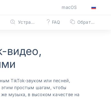
macOS
Устранение неполадок
FAQ
Обратная связь
k-видео,
ями
ным TikTok-звуком или песней,
е этим простым шагам, чтобы
а же музыка, в высоком качестве на