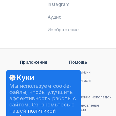
Instagram
Аудио
Изображение
Приложения
Помощь
Video Downloader
Инструкции
Куки
TikTok Downloader
Видео-гиды
Мы используем cookie-
Instagram Downloader
FAQ
файлы, чтобы улучшить
YouTube to MP3
Устранение неполадок
эффективность работы с
сайтом. Ознакомьтесь с
Image Compressor
Восстановление
нашей
политикой
лицензии
Video to MP3