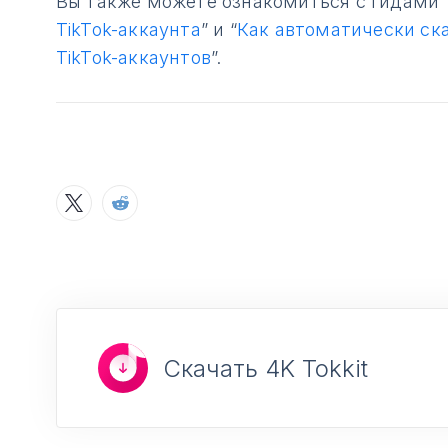
Вы также можете ознакомиться с гидами 
TikTok-аккаунта
” и “
Как автоматически ск
TikTok-аккаунтов
”.
Скачать 4K Tokkit