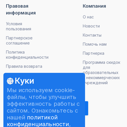
Правовая
Компания
информация
О нас
Условия
Новости
пользования
Контакты
Партнерское
соглашение
Помочь нам
Политика
Партнерка
конфиденциальности
Программа скидок
Правила возврата
для
образовательных
и некоммерческих
Куки
учреждений
Мы используем cookie-
Подписаться на рассылку
файлы, чтобы улучшить
эффективность работы с
сайтом. Ознакомьтесь с
нашей
политикой
конфиденциальности
,