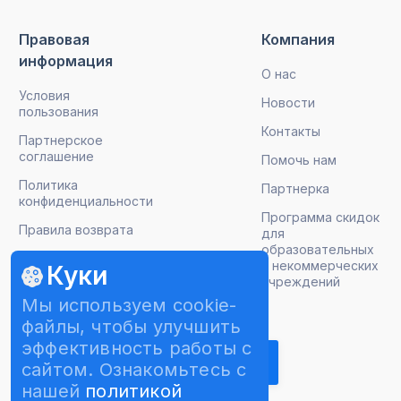
Правовая
Компания
информация
О нас
Условия
Новости
пользования
Контакты
Партнерское
соглашение
Помочь нам
Политика
Партнерка
конфиденциальности
Программа скидок
Правила возврата
для
образовательных
и некоммерческих
Куки
учреждений
Мы используем cookie-
Подписаться на рассылку
файлы, чтобы улучшить
эффективность работы с
сайтом. Ознакомьтесь с
нашей
политикой