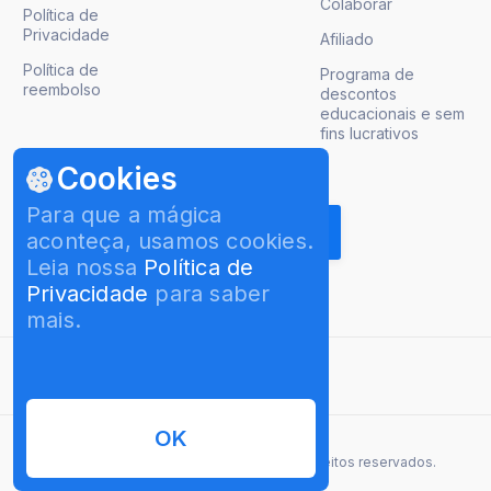
Colaborar
Política de
Privacidade
Afiliado
Política de
Programa de
reembolso
descontos
educacionais e sem
fins lucrativos
Cookies
Obter atualizações de produto
Para que a mágica
aconteça, usamos cookies.
Leia nossa
Política de
Privacidade
para saber
mais.
Português Brasileiro
OK
© 2026 InterPromo GMBH. Todos os direitos reservados.