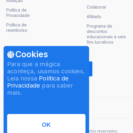
Afiliação
Colaborar
Política de
Privacidade
Afiliado
Política de
Programa de
reembolso
descontos
educacionais e sem
fins lucrativos
Cookies
Obter atualizações de produto
Para que a mágica
aconteça, usamos cookies.
Leia nossa
Política de
Privacidade
para saber
mais.
Português Brasileiro
OK
© 2026 InterPromo GMBH. Todos os direitos reservados.