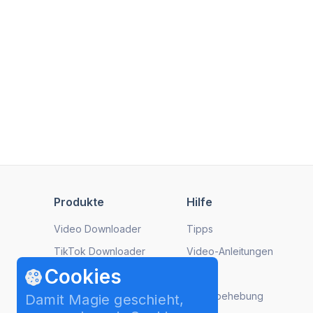
Produkte
Hilfe
Video Downloader
Tipps
TikTok Downloader
Video-Anleitungen
Cookies
Instagram Downloader
FAQ
YouTube to MP3
Fehlerbehebung
Damit Magie geschieht,