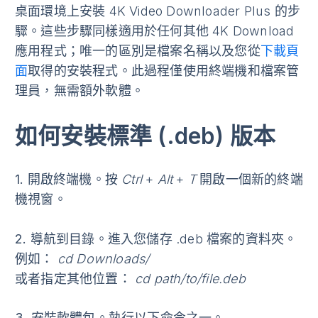
桌面環境上安裝 4K Video Downloader Plus 的步
驟。這些步驟同樣適用於任何其他 4K Download
應用程式；唯一的區別是檔案名稱以及您從
下載頁
面
取得的安裝程式。此過程僅使用終端機和檔案管
理員，無需額外軟體。
如何安裝標準 (.deb) 版本
1.
開啟終端機
。按
Ctrl
+
Alt
+
T
開啟一個新的終端
機視窗。
2.
導航到目錄
。進入您儲存 .deb 檔案的資料夾。
例如：
cd Downloads/
或者指定其他位置：
cd path/to/file.deb
3.
安裝軟體包
。執行以下命令之一。