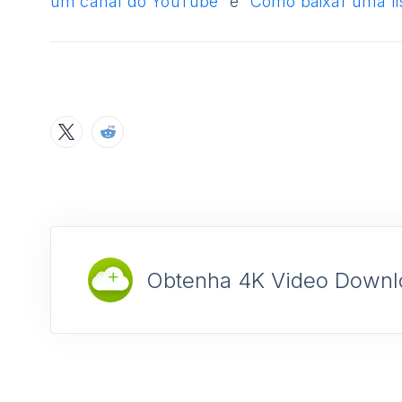
um canal do YouTube
” e “
Como baixar uma li
Obtenha 4K Video Downl