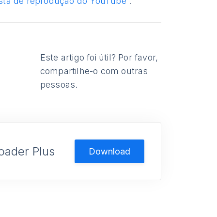
sta de reprodução do YouTube
”.
Este artigo foi útil? Por favor,
compartilhe-o com outras
pessoas.
oader Plus
Download