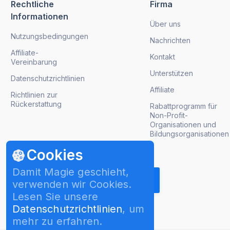
Rechtliche
Firma
Informationen
Über uns
Nutzungsbedingungen
Nachrichten
Affiliate-
Kontakt
Vereinbarung
Unterstützen
Datenschutzrichtlinien
Affiliate
Richtlinien zur
Rückerstattung
Rabattprogramm für
Non-Profit-
Organisationen und
Bildungsorganisationen
Cookies
Produktaktualisierungen abrufen
Damit Magie geschieht,
verwenden wir Cookies.
Lesen Sie unsere
Datenschutzrichtlinien
, um
mehr zu erfahren.