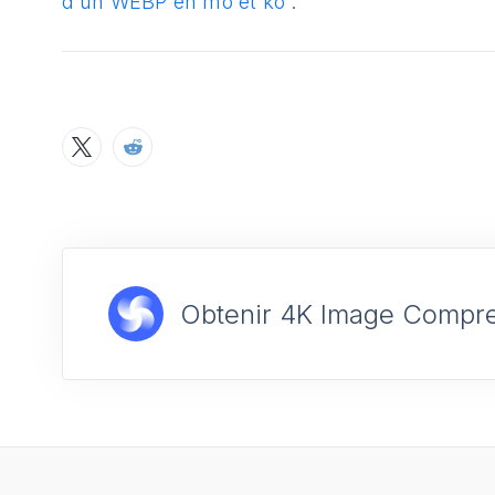
d'un WEBP en mo et ko
”.
Obtenir 4K Image Compr