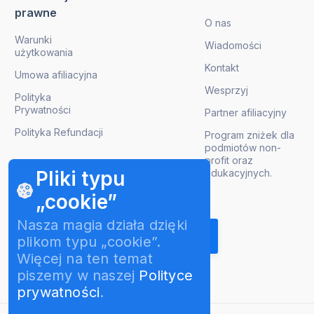
prawne
O nas
Warunki
Wiadomości
użytkowania
Kontakt
Umowa afiliacyjna
Wesprzyj
Polityka
Prywatności
Partner afiliacyjny
Polityka Refundacji
Program zniżek dla
podmiotów non-
profit oraz
edukacyjnych.
Pliki typu
„cookie”
Pobierz aktualizacje produktów
Nasza magia działa dzięki
plikom typu „cookie”.
Więcej na ten temat
piszemy w naszej
Polityce
prywatności
.