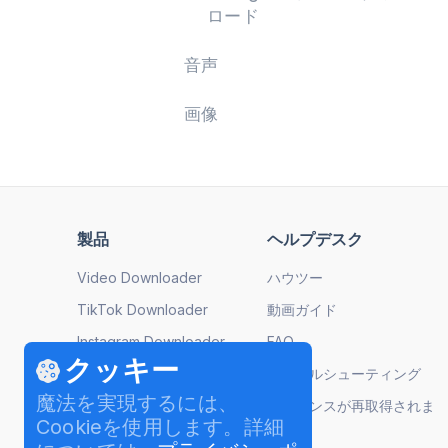
ロード
音声
画像
製品
ヘルプデスク
Video Downloader
ハウツー
TikTok Downloader
動画ガイド
Instagram Downloader
FAQ
クッキー
YouTube to MP3
トラブルシューティング
魔法を実現するには、
Image Compressor
ライセンスが再取得されま
Cookieを使用します。詳細
した
Video to MP3