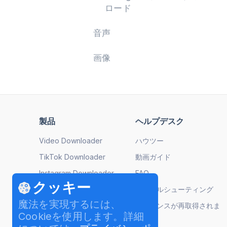
ロード
音声
画像
製品
ヘルプデスク
Video Downloader
ハウツー
TikTok Downloader
動画ガイド
Instagram Downloader
FAQ
クッキー
YouTube to MP3
トラブルシューティング
魔法を実現するには、
Image Compressor
ライセンスが再取得されま
Cookieを使用します。詳細
した
Video to MP3