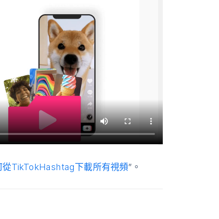
從TikTokHashtag下載所有視頻
”。