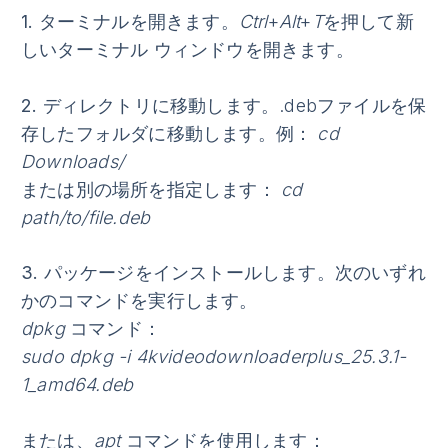
1.
ターミナルを開きます
。
Ctrl
+
Alt
+
T
を押して新
しいターミナル ウィンドウを開きます。
2.
ディレクトリに移動します
。.debファイルを保
存したフォルダに移動します。例：
cd
Downloads/
または別の場所を指定します：
cd
path/to/file.deb
3.
パッケージをインストールします
。次のいずれ
かのコマンドを実行します。
dpkg
コマンド：
sudo dpkg -i 4kvideodownloaderplus_25.3.1-
1_amd64.deb
または、
apt
コマンドを使用します：