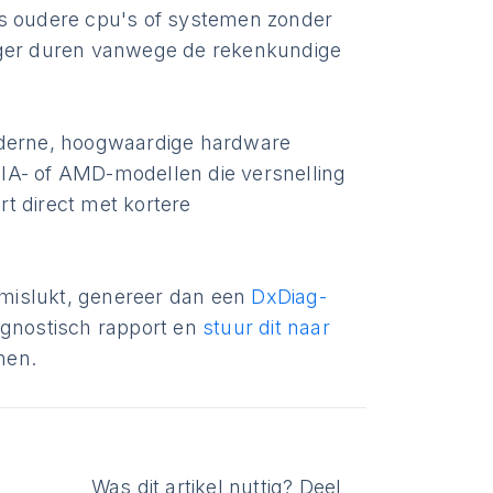
ls oudere cpu's of systemen zonder
anger duren vanwege de rekenkundige
oderne, hoogwaardige hardware
IA- of AMD-modellen die versnelling
t direct met kortere
mislukt, genereer dan een
DxDiag-
agnostisch rapport en
stuur dit naar
men.
Was dit artikel nuttig? Deel