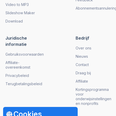
Video to MP3
Abonnementsannulerin
Slideshow Maker
Download
Juridische
Bedrijf
informatie
Over ons
Gebruiksvoorwaarden
Nieuws
Affiliate-
Contact
overeenkomst
Draag bij
Privacybeleid
Affiliate
Terugbetalingsbeleid
Kortingsprogramma
voor
onderwijsinstellingen
en nonprofits
Cookies
Krijg product updates