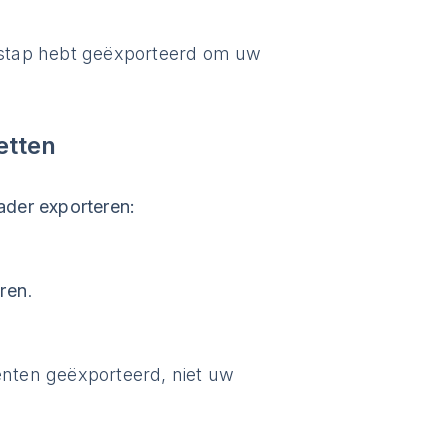
.
e stap hebt geëxporteerd om uw
etten
der exporteren:
ren
.
nten geëxporteerd, niet uw