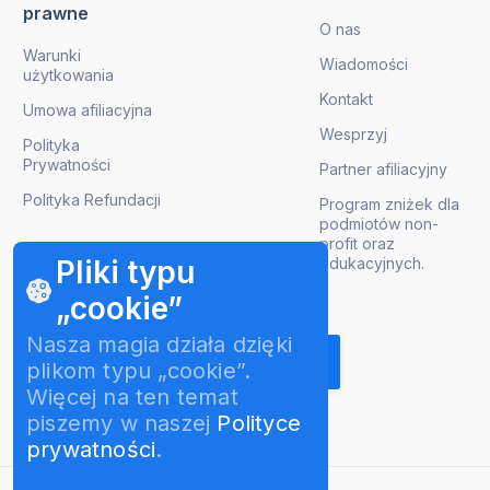
prawne
O nas
Warunki
Wiadomości
użytkowania
Kontakt
Umowa afiliacyjna
Wesprzyj
Polityka
Prywatności
Partner afiliacyjny
Polityka Refundacji
Program zniżek dla
podmiotów non-
profit oraz
edukacyjnych.
Pliki typu
„cookie”
Pobierz aktualizacje produktów
Nasza magia działa dzięki
plikom typu „cookie”.
Więcej na ten temat
piszemy w naszej
Polityce
prywatności
.