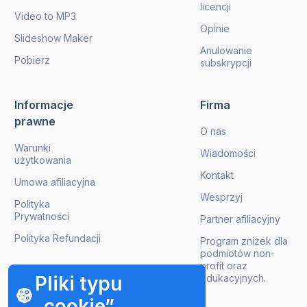
licencji
Video to MP3
Opinie
Slideshow Maker
Anulowanie
Pobierz
subskrypcji
Informacje
Firma
prawne
O nas
Warunki
Wiadomości
użytkowania
Kontakt
Umowa afiliacyjna
Wesprzyj
Polityka
Prywatności
Partner afiliacyjny
Polityka Refundacji
Program zniżek dla
podmiotów non-
profit oraz
Pliki typu
edukacyjnych.
„cookie”
Pobierz aktualizacje produktów