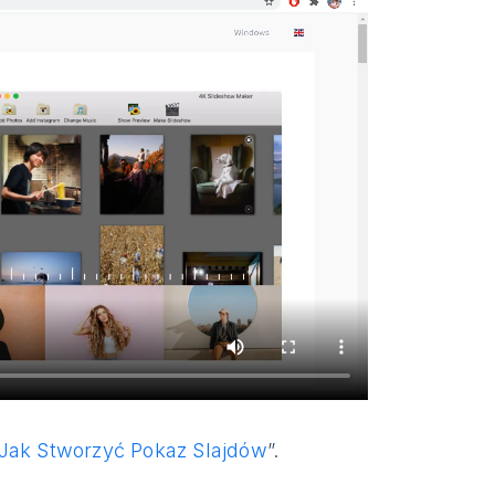
Jak Stworzyć Pokaz Slajdów
”.