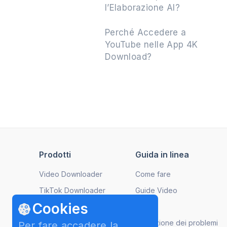
l’Elaborazione AI?
Perché Accedere a
YouTube nelle App 4K
Download?
Prodotti
Guida in linea
Video Downloader
Come fare
TikTok Downloader
Guide Video
Cookies
Instagram Downloader
FAQ
YouTube to MP3
Risoluzione dei problemi
Per fare accadere la