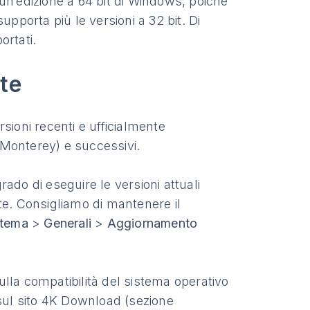
un’edizione a 64 bit di Windows, poiché
upporta più le versioni a 32 bit. Di
ortati.
te
sioni recenti e ufficialmente
Monterey) e successivi.
ado di eseguire le versioni attuali
te. Consigliamo di mantenere il
stema
>
Generali
>
Aggiornamento
lla compatibilità del sistema operativo
 sul sito 4K Download (sezione