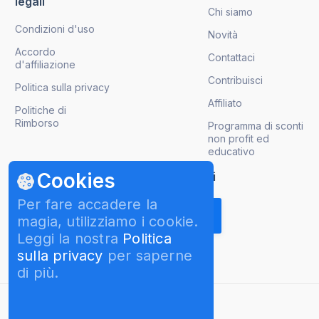
legali
Chi siamo
Condizioni d'uso
Novità
Accordo
Contattaci
d'affiliazione
Contribuisci
Politica sulla privacy
Affiliato
Politiche di
Rimborso
Programma di sconti
non profit ed
educativo
Cookies
Ricevi gli aggiornamenti sui prodotti
Per fare accadere la
magia, utilizziamo i cookie.
Leggi la nostra
Politica
sulla privacy
per saperne
di più.
italiano