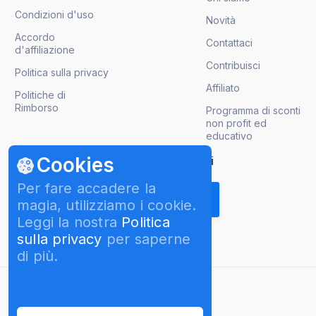
Condizioni d'uso
Novità
Accordo
Contattaci
d'affiliazione
Contribuisci
Politica sulla privacy
Affiliato
Politiche di
Rimborso
Programma di sconti
non profit ed
educativo
Cookies
Ricevi gli aggiornamenti sui prodotti
Per fare accadere la
magia, utilizziamo i cookie.
Leggi la nostra
Politica
sulla privacy
per saperne
di più.
italiano