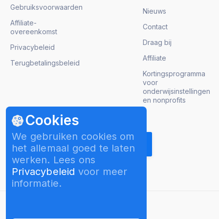
Gebruiksvoorwaarden
Nieuws
Affiliate-
Contact
overeenkomst
Draag bij
Privacybeleid
Affiliate
Terugbetalingsbeleid
Kortingsprogramma
voor
onderwijsinstellingen
en nonprofits
Cookies
Krijg product updates
We gebruiken cookies om
het allemaal goed te laten
werken. Lees ons
Privacybeleid
voor meer
informatie.
Nederlands