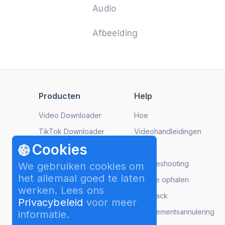
Audio
Afbeelding
Producten
Help
Video Downloader
Hoe
TikTok Downloader
Videohandleidingen
Cookies
Instagram Downloader
FAQ
YouTube to MP3
Troubleshooting
We gebruiken cookies om
het allemaal goed te laten
Image Compressor
Licentie ophalen
werken. Lees ons
Video to MP3
Feedback
Privacybeleid
voor meer
Slideshow Maker
Abonnementsannulering
informatie.