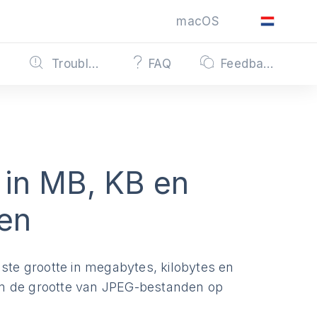
macOS
s
Troubleshooting
FAQ
Feedback
 in MB, KB en
nen
te grootte in megabytes, kilobytes en
om de grootte van JPEG-bestanden op